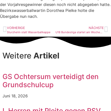
der Vorjahresgewinner diesen noch nicht abgegeben hatte.
Bezirkswasserballwartin Dorothea Pielke holte die
Übergabe nun nach.
VORHERIGE
NÄCHSTE
Sturzhelm statt Wasserballkappe
U18 Bundesliga startet am Wochenende
Weitere
Artikel
GS Ochtersum verteidigt den
Grundschulcup
Juni 18, 2026
I. Herren mit Pleite gegen RSV