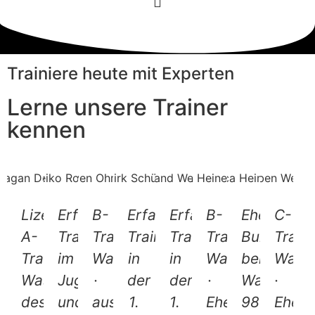
Trainiere heute mit Experten
Lerne unsere Trainer
kennen
Lizenzierter
Erfahrener
B-
Erfahrener
Erfahrener
B-
Ehemalige
C-
A-
Trainer
Trainer
Trainer
Trainer
Trainer
Bundesliga
Train
Trainer
im
Wasserball
in
in
Wasserball
bei
Wasse
Wasserball
Jugend-
·
der
der
·
Waspo
·
des
und
ausgebildeter
1.
1.
Ehemaliger
98
Ehema