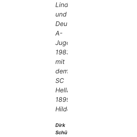
Linden
und
Deutscher
A-
Jugendmeister
1983
mit
dem
SC
Hellas-
1899
Hildesheim
Dirk
Schütze