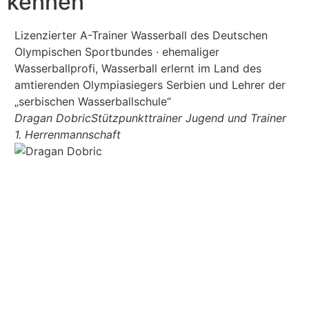
kennen
Lizenzierter A-Trainer Wasserball des Deutschen
Er
Olympischen Sportbundes · ehemaliger
Li
Wasserballprofi, Wasserball erlernt im Land des
un
amtierenden Olympiasiegers Serbien und Lehrer der
He
„serbischen Wasserballschule“
He
Dragan Dobric
Stützpunkttrainer Jugend und Trainer
1. Herrenmannschaft