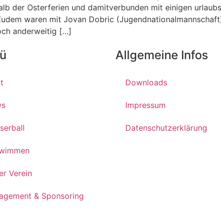
halb der Osterferien und damitverbunden mit einigen urlau
Zudem waren mit Jovan Dobric (Jugendnationalmannschaft) 
och anderweitig […]
ü
Allgemeine Infos
t
Downloads
ws
Impressum
serball
Datenschutzerklärung
wimmen
er Verein
agement & Sponsoring